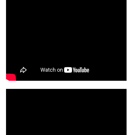
Курсы повышения квалификации
Центр непрерывного образования
Конкурсы
Творческий инкубатор