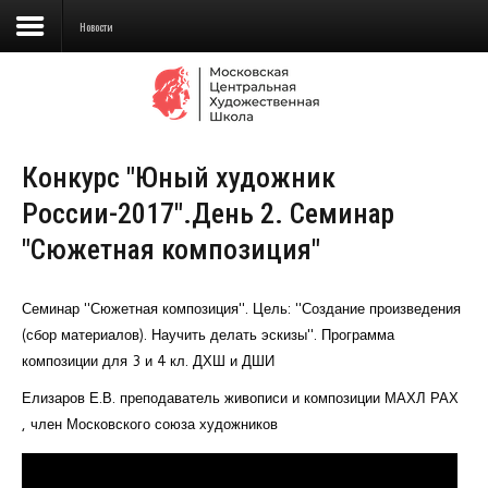
Новости
Сведения об образовательной
организации
Конкурс "Юный художник
Школа
России-2017".День 2. Семинар
Училище
"Сюжетная композиция"
Детская Художественная школа
Семинар "Сюжетная композиция". Цель: "Создание произведения
Поступающим
(сбор материалов). Научить делать эскизы". Программа
композиции для 3 и 4 кл. ДХШ и ДШИ
Подготовка
Елизаров Е.В. преподаватель живописи и композиции МАХЛ РАХ
Образование
, член Московского союза художников
Доп. образование