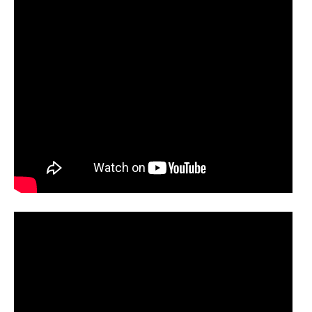
Курсы повышения квалификации
Центр непрерывного образования
Конкурсы
Творческий инкубатор