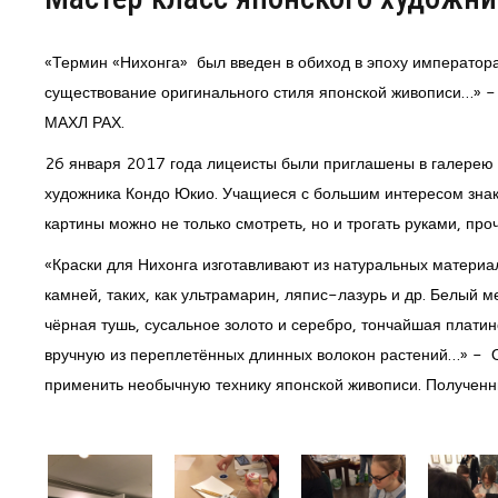
Центр непрерывного образования
«Термин «Нихонга» был введен в обиход в эпоху императора
существование оригинального стиля японской живописи…» 
Конкурсы
МАХЛ РАХ.
Творческий инкубатор
26 января 2017 года лицеисты были приглашены в галерею 
художника Кондо Юкио. Учащиеся с большим интересом знако
картины можно не только смотреть, но и трогать руками, про
«Краски для Нихонга изготавливают из натуральных материа
камней, таких, как ультрамарин, ляпис-лазурь и др. Белый 
чёрная тушь, сусальное золото и серебро, тончайшая плати
вручную из переплетённых длинных волокон растений…» - О
применить необычную технику японской живописи. Полученн