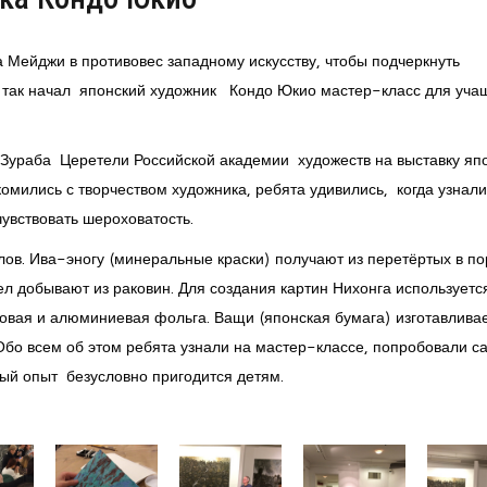
 Мейджи в противовес западному искусству, чтобы подчеркнуть
- так начал японский художник Кондо Юкио мастер-класс для уча
Зураба Церетели Российской академии художеств на выставку яп
мились с творчеством художника, ребята удивились, когда узнали,
чувствовать шероховатость.
лов. Ива-эногу (минеральные краски) получают из перетёртых в п
мел добывают из раковин. Для создания картин Нихонга используетс
новая и алюминиевая фольга. Ващи (японская бумага) изготавлива
бо всем об этом ребята узнали на мастер-классе, попробовали с
ый опыт безусловно пригодится детям.