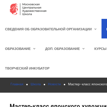
Сведения об образовательной организации
СВЕДЕНИЯ ОБ ОБРАЗОВАТЕЛЬНОЙ ОРГАНИЗАЦИИ
Школа
ИСКАТЬ...
Училище
ОБРАЗОВАНИЕ
ДОП. ОБРАЗОВАНИЕ
КУРСЫ
Детская Художественная школа
Поступающим
ТВОРЧЕСКИЙ ИНКУБАТОР
Подготовка
Главная
Школа
Новости
Мастер-класс японског
Образование
Доп. образование
Мастер-класс японского художн
Курсы повышения квалификации