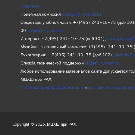
lyceum.ru
Приемная комиссия
com@art-lyceum.ru
Секретарь учебной части: +7(495) 241-10-75 (доб.10
00
lev@art-lyceum.ru
Интернат: +7(495) 241-10-75 (доб.301),
protasova.u@
Музейно-выставочный комплекс: +7(495)-241-10-75 
Бухгалтерия: +7(495) 241-10-75 (доб.102)
glavbuh@a
Служба технической поддержки:
it@art-lyceum.ru
Любое использование материалов сайта допускается тол
МЦХШ при РАХ.
Политика конфиденциальности
и
согласие на обработку
Copyright © 2026. МЦХШ при РАХ.