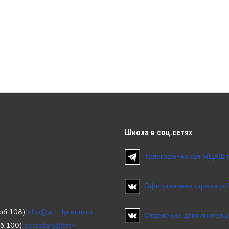
Школа
в соц.сетях
Телеграм-канал МЦХШ 
Официальная страница
об.108)
dho@art-lyceum.ru
Отделение дополнительн
об.100)
secretary@art-