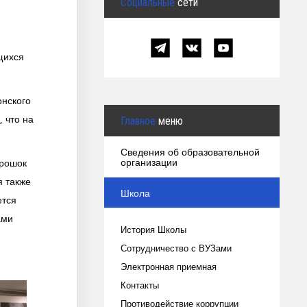
Социальные
сети
щихся
онского
 что на
Главное
меню
Сведения об образовательной
организации
орошок
я также
Школа
ется
ами
История Школы
Сотрудничество с ВУЗами
Электронная приемная
Контакты
Противодействие коррупции