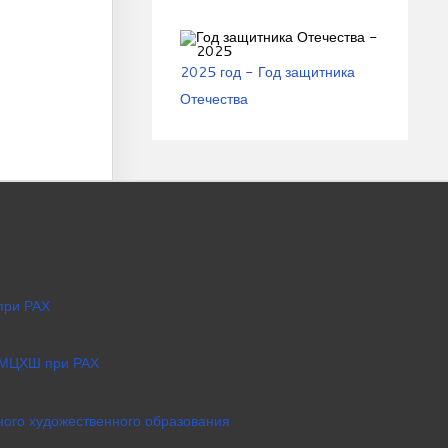
2025 год - Год защитника
Отечества
при РАХ
 МЦХШ при РАХ
ого художественного образования