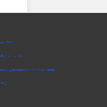
при РАХ
 МЦХШ при РАХ
ого художественного образования
 РАХ