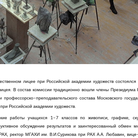
ественном лицее при Российской академии художеств состоялся
лицея. В состав комиссии традиционно вошли члены Президиума 
и профессорско-преподавательского состава Московского госуда
 при Российской академии художеств.
кие работы учащихся 1-7 классов по живописи, графике, ск
руктивное обсуждение результатов и заинтересованный обмен м
РАХ, ректор МГАХИ им. В.И.Сурикова при РАХ А.А. Любавин, вице