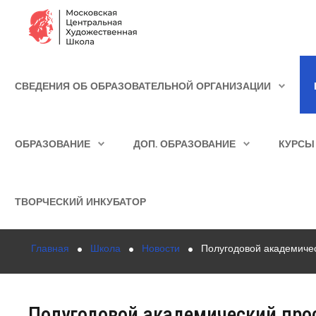
Сведения об образовательной организации
СВЕДЕНИЯ ОБ ОБРАЗОВАТЕЛЬНОЙ ОРГАНИЗАЦИИ
Школа
ИСКАТЬ...
Училище
ОБРАЗОВАНИЕ
ДОП. ОБРАЗОВАНИЕ
КУРСЫ
Детская Художественная школа
Поступающим
ТВОРЧЕСКИЙ ИНКУБАТОР
Подготовка
Главная
Школа
Новости
Полугодовой академиче
Образование
Доп. образование
Полугодовой академический про
Курсы повышения квалификации