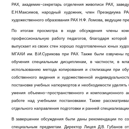
РАХ, академик-секретарь отделения живописи РАХ, заве
Е.Н.Максимов, народный художник, член Президиума РА
художественного образования РАХ Н.Ф. Ломова, ведущие пр
По итогам просмотра в ходе обсуждения члены коми
профессиональную работу педагогов, благодаря которой
выпускает из своих стен хорошо подготовленных юных худо
МГАХИ им. В.И.Сурикова при РАХ. Также были озвучены 
обучения специальным дисциплинам, в частности, в мл
использованию метода копирования и стилизации при обуч
собственного видения и художественной индивидуальност
постановке учебных натюрмортов и необходимости уделять 
умения объемно-пространственного и композиционного а
работе над учебными постановками. Также рассматрива
отдельного направления подготовки и ранней специализаци
В завершении обсуждения были даны рекомендации по со
специальным предметам. Директор Лицея Д.В. Губанов 