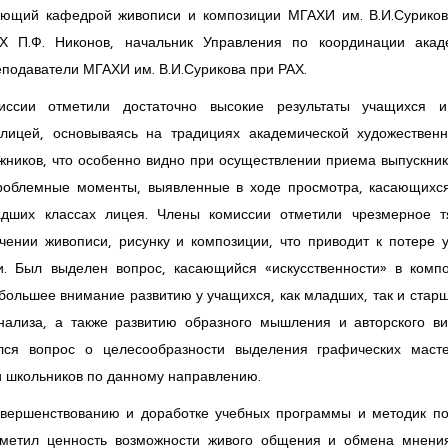
дующий кафедрой живописи и композиции МГАХИ им. В.И.Сурико
Х П.Ф. Никонов, начальник Управления по координации акад
еподаватели МГАХИ им. В.И.Сурикова при РАХ.
ссии отметили достаточно высокие результаты учащихся 
 лицей, основываясь на традициях академической художествен
жников, что особенно видно при осуществлении приема выпускник
проблемные моменты, выявленные в ходе просмотра, касающихс
адших классах лицея. Члены комиссии отметили чрезмерное т
ении живописи, рисунку и композиции, что приводит к потере 
и. Был выделен вопрос, касающийся «искусственности» в комп
большее внимание развитию у учащихся, как младших, так и старш
нализа, а также развитию образного мышления и авторского в
лся вопрос о целесообразности выделения графических масте
и школьников по данному направлению.
вершенствованию и доработке учебных программы и методик п
отметил ценность возможности живого общения и обмена мнен