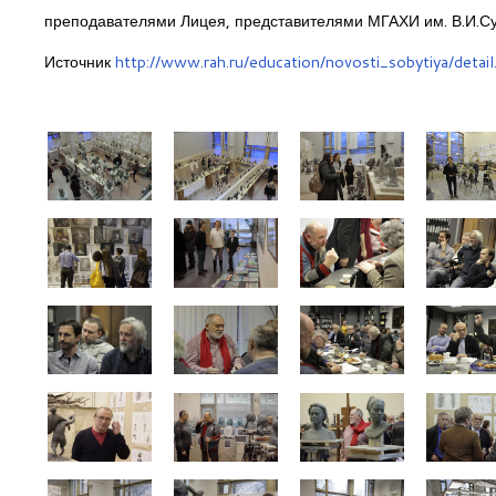
преподавателями Лицея, представителями МГАХИ им. В.И.Су
Источник
http://www.rah.ru/education/novosti_sobytiya/deta