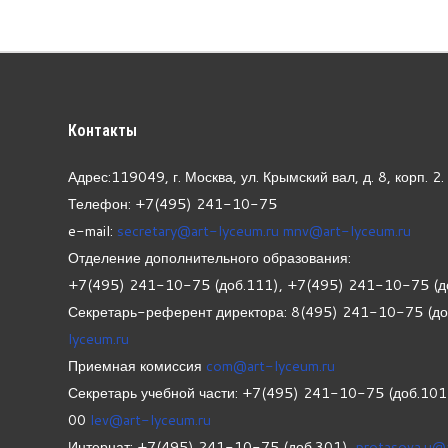
Контакты
Адрес:119049, г. Москва, ул. Крымский вал, д. 8, корп.
2.
Телефон: +7(495) 241-10-75
e-mail:
secretary@art-lyceum.ru
mnv@art-lyceum.ru
Отделение дополнительного образования:
+7(495) 241-10-75 (доб.111), +7(495) 241-10-75 (д
Секретарь-референт директора: 8(495) 241-10-75 (д
lyceum.ru
Приемная комиссия
com@art-lyceum.ru
Секретарь учебной части: +7(495) 241-10-75 (доб.10
00
lev@art-lyceum.ru
Интернат: +7(495) 241-10-75 (доб.301),
protasova.u@