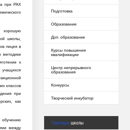
ва при РАХ
Подготовка
емического
Образование
и хорошую
Доп. образование
ной школы,
ов лицея в
Курсы повышения
я методики
квалификации
яготение к
Центр непрерывного
у учащихся
образования
озиционной
Конкурсы
их классов
идения при
Творческий инкубатор
рских, как
о обучению
Партнёры
школы
иями между