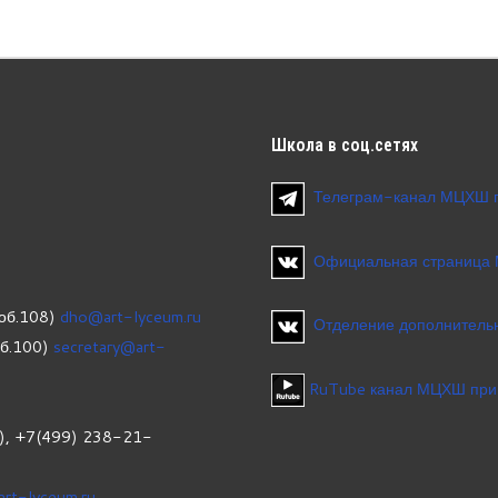
Школа
в соц.сетях
Телеграм-канал МЦХШ 
Официальная страница
об.108)
dho@art-lyceum.ru
Отделение дополнительн
об.100)
secretary@art-
RuTube канал МЦХШ при
1), +7(499) 238-21-
art-lyceum.ru