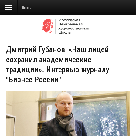
Новости
Сведения об образовательной
организации
Дмитрий Губанов: «Наш лицей
Школа
сохранил академические
Училище
традиции». Интервью журналу
Детская Художественная школа
"Бизнес России"
Поступающим
Подготовка
Образование
Доп. образование