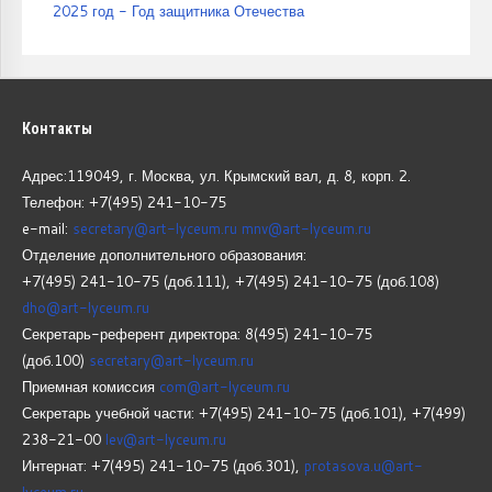
2025 год - Год защитника Отечества
Контакты
Адрес:119049, г. Москва, ул. Крымский вал, д. 8, корп.
2.
Телефон: +7(495) 241-10-75
e-mail:
secretary@art-lyceum.ru
mnv@art-lyceum.ru
Отделение дополнительного образования:
+7(495) 241-10-75 (доб.111), +7(495) 241-10-75 (доб.108)
dho@art-lyceum.ru
Секретарь-референт директора: 8(495) 241-10-75
(доб.100)
secretary@art-lyceum.ru
Приемная комиссия
com@art-lyceum.ru
Секретарь учебной части: +7(495) 241-10-75 (доб.101), +7(499)
238-21-00
lev@art-lyceum.ru
Интернат: +7(495) 241-10-75 (доб.301),
protasova.u@art-
lyceum.ru