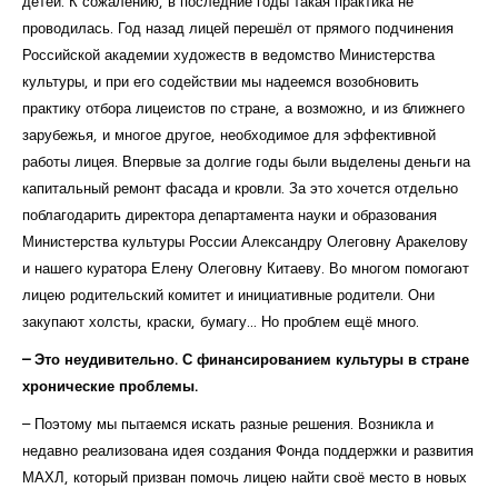
детей. К сожалению, в последние годы такая практика не
проводилась. Год назад лицей перешёл от прямого подчинения
Российской академии художеств в ведомство Министерства
культуры, и при его содействии мы надеемся возобновить
практику отбора лицеистов по стране, а возможно, и из ближнего
зарубежья, и многое другое, необходимое для эффективной
работы лицея. Впервые за долгие годы были выделены деньги на
капитальный ремонт фасада и кровли. За это хочется отдельно
поблагодарить директора департамента науки и образования
Министерства культуры России Александру Олеговну Аракелову
и нашего куратора Елену Олеговну Китаеву. Во многом помогают
лицею родительский комитет и инициативные родители. Они
закупают холсты, краски, бумагу... Но проблем ещё много.
– Это неудивительно. С финансированием культуры в стране
хронические проблемы.
– Поэтому мы пытаемся искать разные решения. Возникла и
недавно реализована идея создания Фонда поддержки и развития
МАХЛ, который призван помочь лицею найти своё место в новых