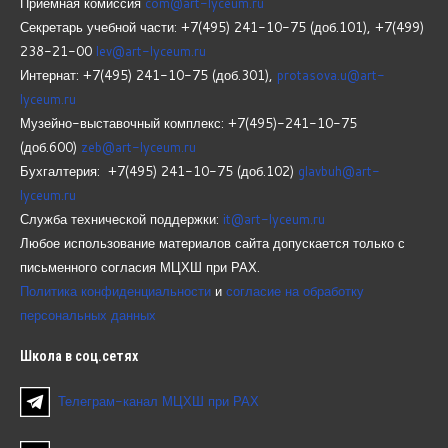
Приемная комиссия
com@art-lyceum.ru
Секретарь учебной части: +7(495) 241-10-75 (доб.101), +7(499)
238-21-00
lev@art-lyceum.ru
Интернат: +7(495) 241-10-75 (доб.301),
protasova.u@art-
lyceum.ru
Музейно-выставочный комплекс: +7(495)-241-10-75
(доб.600)
zeb@art-lyceum.ru
Бухгалтерия: +7(495) 241-10-75 (доб.102)
glavbuh@art-
lyceum.ru
Служба технической поддержки:
it@art-lyceum.ru
Любое использование материалов сайта допускается только с
письменного согласия МЦХШ при РАХ.
Политика конфиденциальности
и
согласие на обработку
персональных данных
Школа
в соц.сетях
Телеграм-канал МЦХШ при РАХ