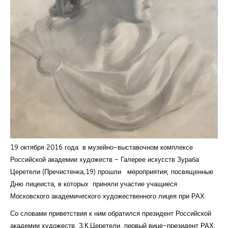
Курсы повышения квалификации
Центр непрерывного образования
Конкурсы
Творческий инкубатор
19 октября 2016 года в музейно-выставочном комплексе
Российской академии художеств - Галерее искусств Зураба
Церетели (Пречистенка,19) прошли мероприятия, посвященные
Дню лицеиста, в которых приняли участие учащиеся
Московского академического художественного лицея при РАХ.
Со словами приветствия к ним обратился президент Российской
академии художеств, З.К.Церетели, первый вице-президент РАХ,