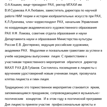
О.А.Кошкин, вице-президент РАХ, ректор МГАХИ им.
В.И.Сурикова А.А.Любавин, заместитель директора по научной
работе НИИ теории и истории изобразительных искусств при РАХ,
К.Л.Лукичева, член-корреспондент РАХ, начальник Управления
по координации академического художественного образования
РАХ Н.Ф. Ломова, советник отдела образования и науки
Департамента науки и образования Министерства культуры
России Е.В. Дехтяренко, ведущие российские художники,
академики РАХ. Медалями и похвальными грамотами за успехи в
учебе награждены выпускники лицея. С приветствием к
участникам торжественного мероприятия обратился директор
МАХЛ PAX Д.В.Губанов. Состоялось посвящение в лицеисты с
вручением удостоверений новым ученикам лицея, прозвучала
клятва лицеиста и гимн лицея.
Традиционно это торжественное мероприятие становится ярким,
запоминающимся праздником, сопровождающимся музыкально-
поэтическим концертом. И в этом году в поэтической программе
Дня лицеиста приняли участие профессиональные артисты и