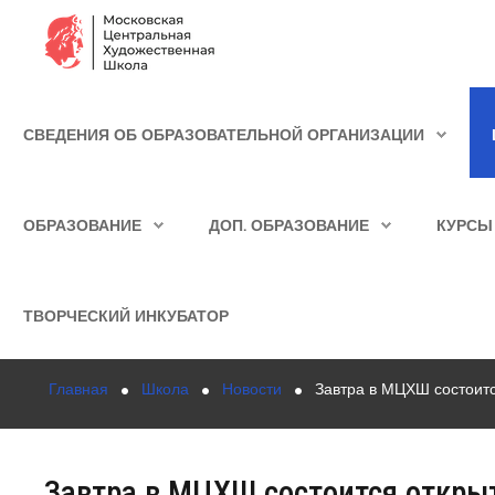
Сведения об образовательной организации
СВЕДЕНИЯ ОБ ОБРАЗОВАТЕЛЬНОЙ ОРГАНИЗАЦИИ
Школа
ИСКАТЬ...
Училище
ОБРАЗОВАНИЕ
ДОП. ОБРАЗОВАНИЕ
КУРСЫ
Детская Художественная школа
Поступающим
ТВОРЧЕСКИЙ ИНКУБАТОР
Подготовка
Главная
Школа
Новости
Завтра в МЦХШ состоитс
Образование
Доп. образование
Завтра в МЦХШ состоится открыт
Курсы повышения квалификации