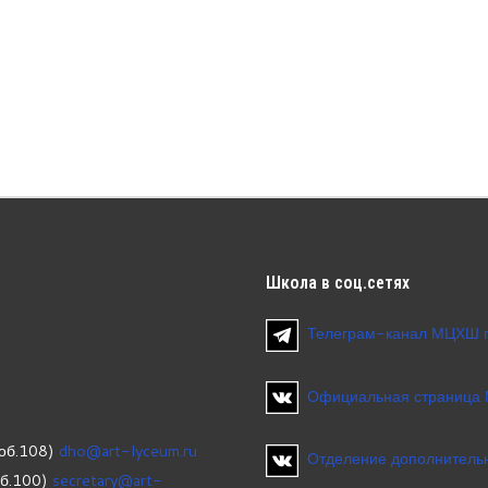
Школа
в соц.сетях
Телеграм-канал МЦХШ 
Официальная страница
об.108)
dho@art-lyceum.ru
Отделение дополнительн
об.100)
secretary@art-