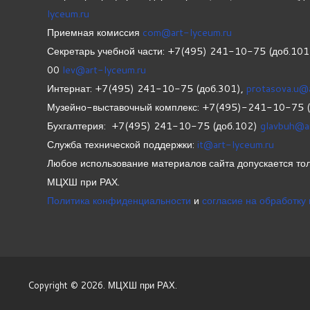
lyceum.ru
Приемная комиссия
com@art-lyceum.ru
Секретарь учебной части: +7(495) 241-10-75 (доб.10
00
lev@art-lyceum.ru
Интернат: +7(495) 241-10-75 (доб.301),
protasova.u@
Музейно-выставочный комплекс: +7(495)-241-10-75 
Бухгалтерия: +7(495) 241-10-75 (доб.102)
glavbuh@a
Служба технической поддержки:
it@art-lyceum.ru
Любое использование материалов сайта допускается тол
МЦХШ при РАХ.
Политика конфиденциальности
и
согласие на обработку
Copyright © 2026. МЦХШ при РАХ.