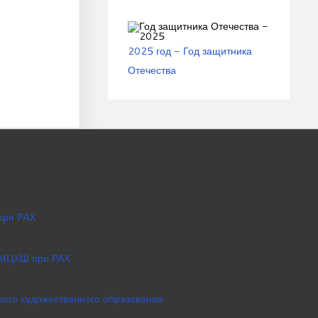
2025 год - Год защитника
Отечества
при РАХ
 МЦХШ при РАХ
ого художественного образования