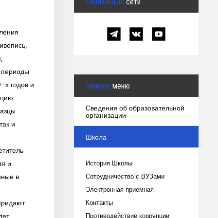
Социальные
сети
вления
ивопись,
,
е периоды
-х годов и
Главное
меню
ицию
Сведения об образовательной
разцы
организации
так и
Школа
етитель
ия и
История Школы
нные в
Сотрудничество с ВУЗами
Электронная приемная
придают
Контакты
дет
Противодействие коррупции