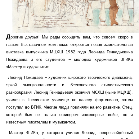
Курсы повышения квалификации
Центр непрерывного образования
Конкурсы
Д
орогие друзья! Мы рады сообщить вам, что совсем скоро в
Творческий инкубатор
нашем Выставочном комплексе откроется новая замечательная
выставка выпускника МЦХШ 1982 года Леонида Геннадьевича
Пожидаева и его студентов – молодых художников ВГИКа
«Мастер и художники».
Леонид Пожидаев – художник широкого творческого диапазона,
яркой эмоциональности и бесконечного стилистического
разнообразия. Леонид Геннадьевич окончил МСХШ (ныне МЦХШ),
учился в Гнесинском училище по классу фортепиано, затем
поступил во ВГИК. Многие люди повлияли на его развитие. Отец,
который был не только офицером инженерных войск, но и
известным писателем и музыкантом.
Мастер ВГИКа, у которого учился Леонид, непревзойдённый