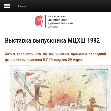
Новости
Сведения об образовательной
организации
Выставка выпускника МЦХШ 1982
Школа
Училище
Хотим сообщить, что по техническим причинам последний
день работы выставки Л.Г. Пожидаева 29 марта.
Детская Художественная школа
Поступающим
Подготовка
Образование
Доп. образование