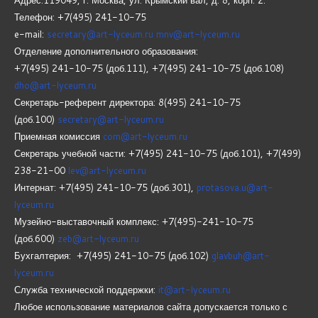
Адрес:119049, г. Москва, ул. Крымский вал, д. 8, корп.
2.
Телефон: +7(495) 241-10-75
e-mail:
secretary@art-lyceum.ru
mnv@art-lyceum.ru
Отделение дополнительного образования:
+7(495) 241-10-75 (доб.111), +7(495) 241-10-75 (доб.108)
dho@art-lyceum.ru
Секретарь-референт директора: 8(495) 241-10-75
(доб.100)
secretary@art-lyceum.ru
Приемная комиссия
com@art-lyceum.ru
Секретарь учебной части: +7(495) 241-10-75 (доб.101), +7(499)
238-21-00
lev@art-lyceum.ru
Интернат: +7(495) 241-10-75 (доб.301),
protasova.u@art-
lyceum.ru
Музейно-выставочный комплекс: +7(495)-241-10-75
(доб.600)
zeb@art-lyceum.ru
Бухгалтерия: +7(495) 241-10-75 (доб.102)
glavbuh@art-
lyceum.ru
Служба технической поддержки:
it@art-lyceum.ru
Любое использование материалов сайта допускается только с