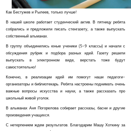
Курсы повышения квалификации
Как Бестужев и Рылеев, только лучше!
Центр непрерывного образования
В нашей школе работает студенческий актив. В пятницу ребята
собрались и предложили писать стенгазету, а также выпускать
Конкурсы
собственный альманах.
Творческий инкубатор
В группу объединились юные ученики (5-9 классы) и начали с
обсуждения рубрик и подбора разных идей. Газету решили
выпускать в электронном виде, верстать тоже будут
самостоятельно!
Конечно, в реализации идей им помогут наши педагоги-
организаторы и библиотекарь. Ребята настроены поднимать очень
важные вопросы искусства и науки, а также рассказать про
школьный живой уголок.
В альманах Аня Погорелова собирает рассказы, басни и другие
произведения учащихся.
С нетерпением ждем результатов. Благодарим Машу Хоткину за