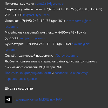
Приемная комиссия
com@art-lyceum.ru
Секретарь учебной части: +7(495) 241-10-75 (доб.101), +7(499)
238-21-00
lev@art-lyceum.ru
Интернат: +7(495) 241-10-75 (доб.301),
protasova.u@art-
lyceum.ru
Музейно-выставочный комплекс: +7(495)-241-10-75
(доб.600)
zeb@art-lyceum.ru
Бухгалтерия: +7(495) 241-10-75 (доб.102)
glavbuh@art-
lyceum.ru
Служба технической поддержки:
it@art-lyceum.ru
Любое использование материалов сайта допускается только с
письменного согласия МЦХШ при РАХ.
Политика конфиденциальности
и
согласие на обработку
персональных данных
Школа
в соц.сетях
Телеграм-канал МЦХШ при РАХ