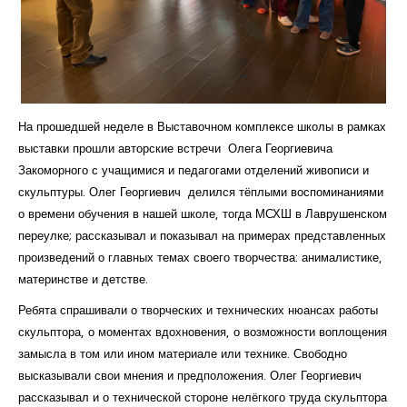
Курсы повышения квалификации
Центр непрерывного образования
Конкурсы
На прошедшей неделе в Выставочном комплексе школы в рамках
Творческий инкубатор
выставки прошли авторские встречи Олега Георгиевича
Закоморного с учащимися и педагогами отделений живописи и
скульптуры. Олег Георгиевич делился тёплыми воспоминаниями
о времени обучения в нашей школе, тогда МСХШ в Лаврушенском
переулке; рассказывал и показывал на примерах представленных
произведений о главных темах своего творчества: анималистике,
материнстве и детстве.
Ребята спрашивали о творческих и технических нюансах работы
скульптора, о моментах вдохновения, о возможности воплощения
замысла в том или ином материале или технике. Свободно
высказывали свои мнения и предположения. Олег Георгиевич
рассказывал и о технической стороне нелёгкого труда скульптора