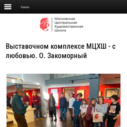
Новости
Сведения об образовательной
организации
Выставочном комплексе МЦХШ - с
Школа
любовью. О. Закоморный
Училище
Детская Художественная школа
Поступающим
Подготовка
Образование
Доп. образование