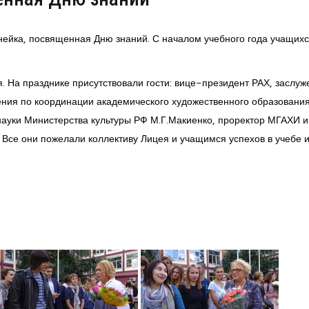
нейка, посвященная Дню знаний. С началом учебного года учащихс
ея. На празднике присутствовали гости: вице-президент РАХ, заслу
ления по координации академического художественного образовани
науки Министерства культуры РФ М.Г.Макиенко, проректор МГАХИ и
 Все они пожелали коллективу Лицея и учащимся успехов в учебе 