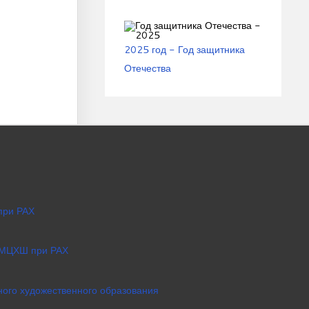
2025 год - Год защитника
Отечества
при РАХ
 МЦХШ при РАХ
ого художественного образования