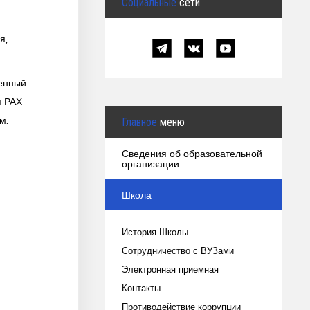
Социальные
сети
я,
женный
я РАХ
м.
Главное
меню
и
Сведения об образовательной
организации
Школа
История Школы
Сотрудничество с ВУЗами
Электронная приемная
Контакты
Противодействие коррупции