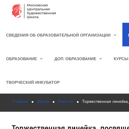
Сведения об образовательной организации
СВЕДЕНИЯ ОБ ОБРАЗОВАТЕЛЬНОЙ ОРГАНИЗАЦИИ
Школа
ИСКАТЬ...
Училище
ОБРАЗОВАНИЕ
ДОП. ОБРАЗОВАНИЕ
КУРСЫ
Детская Художественная школа
Поступающим
ТВОРЧЕСКИЙ ИНКУБАТОР
Подготовка
Главная
Школа
Новости
Торжественная линейка
Образование
Доп. образование
Торжественная линейка, посвящ
Курсы повышения квалификации