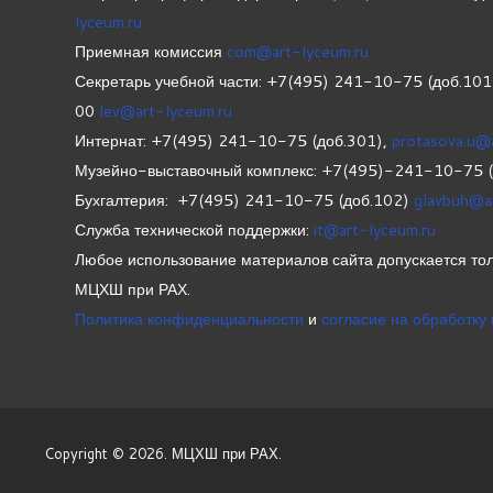
lyceum.ru
Приемная комиссия
com@art-lyceum.ru
Секретарь учебной части: +7(495) 241-10-75 (доб.10
00
lev@art-lyceum.ru
Интернат: +7(495) 241-10-75 (доб.301),
protasova.u@
Музейно-выставочный комплекс: +7(495)-241-10-75 
Бухгалтерия: +7(495) 241-10-75 (доб.102)
glavbuh@a
Служба технической поддержки:
it@art-lyceum.ru
Любое использование материалов сайта допускается тол
МЦХШ при РАХ.
Политика конфиденциальности
и
согласие на обработку
Copyright © 2026. МЦХШ при РАХ.