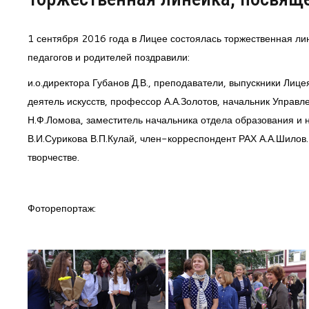
Центр непрерывного образования
1 сентября 2016 года в Лицее состоялась торжественная ли
педагогов и родителей поздравили:
Конкурсы
и.о.директора Губанов Д.В., преподаватели, выпускники Лиц
Творческий инкубатор
деятель искусств, профессор А.А.Золотов, начальник Управ
Н.Ф.Ломова, заместитель начальника отдела образования и 
В.И.Сурикова В.П.Кулай, член-корреспондент РАХ А.А.Шилов.
творчестве.
Фоторепортаж: