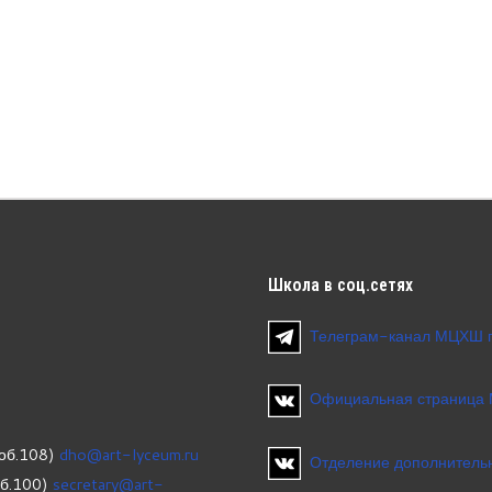
Школа
в соц.сетях
Телеграм-канал МЦХШ 
Официальная страница
об.108)
dho@art-lyceum.ru
Отделение дополнительн
об.100)
secretary@art-