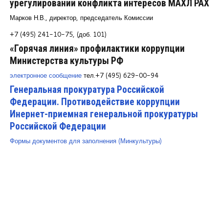
урегулировании конфликта интересов МАХЛ РАХ
Курсы повышения квалификации
Марков Н.В., директор, председатель Комиссии
Центр непрерывного образования
+7 (495) 241-10-75, (доб. 101)
«Горячая линия» профилактики коррупции
Конкурсы
Министерства культуры РФ
Творческий инкубатор
электронное сообщение
тел.+7 (495) 629-00-94
Генеральная прокуратура Российской
Федерации. Противодействие коррупции
Инернет-приемная генеральной прокуратуры
Российской Федерации
Формы документов для заполнения (Минкультуры)