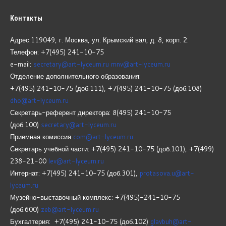
Контакты
Адрес:119049, г. Москва, ул. Крымский вал, д. 8, корп.
2.
Телефон: +7(495) 241-10-75
e-mail:
secretary@art-lyceum.ru
mnv@art-lyceum.ru
Отделение дополнительного образования:
+7(495) 241-10-75 (доб.111), +7(495) 241-10-75 (доб.108)
dho@art-lyceum.ru
Секретарь-референт директора: 8(495) 241-10-75
(доб.100)
secretary@art-lyceum.ru
Приемная комиссия
com@art-lyceum.ru
Секретарь учебной части: +7(495) 241-10-75 (доб.101), +7(499)
238-21-00
lev@art-lyceum.ru
Интернат: +7(495) 241-10-75 (доб.301),
protasova.u@art-
lyceum.ru
Музейно-выставочный комплекс: +7(495)-241-10-75
(доб.600)
zeb@art-lyceum.ru
Бухгалтерия: +7(495) 241-10-75 (доб.102)
glavbuh@art-