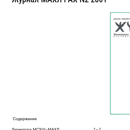
Центр непрерывного образования
Конкурсы
Творческий инкубатор
Содержание
Директора МСХШ-МАХЛ.......................................1-2