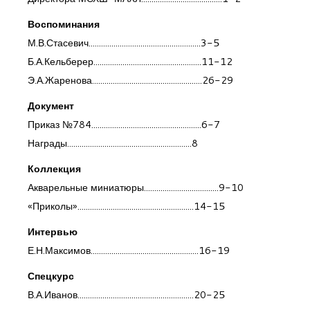
Воспоминания
М.В.Стасевич......................................................3-5
Б.А.Кельберер....................................................11-12
Э.А.Жаренова.....................................................26-29
Документ
Приказ №784.....................................................6-7
Награды............................................................8
Коллекция
Акварельные миниатюры....................................9-10
«Приколы»........................................................14-15
Интервью
Е.Н.Максимов....................................................16-19
Спецкурс
В.А.Иванов........................................................20-25