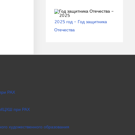
2025 год - Год защитника
Отечества
при РАХ
 МЦХШ при РАХ
ого художественного образования