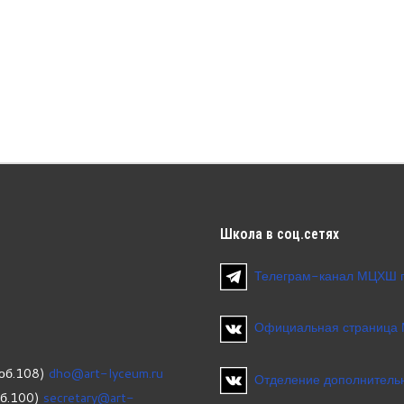
Школа
в соц.сетях
Телеграм-канал МЦХШ 
Официальная страница
об.108)
dho@art-lyceum.ru
Отделение дополнительн
об.100)
secretary@art-