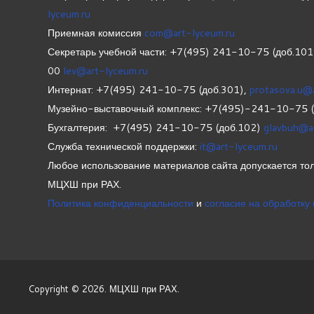
lyceum.ru
Приемная комиссия
com@art-lyceum.ru
Секретарь учебной части: +7(495) 241-10-75 (доб.10
00
lev@art-lyceum.ru
Интернат: +7(495) 241-10-75 (доб.301),
protasova.u@
Музейно-выставочный комплекс: +7(495)-241-10-75 
Бухгалтерия: +7(495) 241-10-75 (доб.102)
glavbuh@a
Служба технической поддержки:
it@art-lyceum.ru
Любое использование материалов сайта допускается тол
МЦХШ при РАХ.
Политика конфиденциальности
и
согласие на обработку
Copyright © 2026. МЦХШ при РАХ.