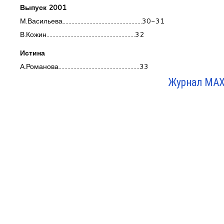
Выпуск 2001
М.Васильева.....................................................30-31
В.Кожин...........................................................32
Истина
А.Романова......................................................33
Журнал МАХЛ