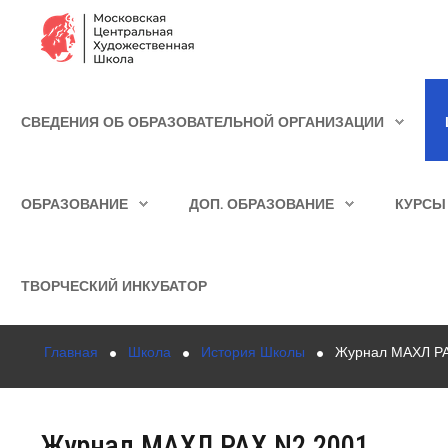
Сведения об образовательной организации
СВЕДЕНИЯ ОБ ОБРАЗОВАТЕЛЬНОЙ ОРГАНИЗАЦИИ
Школа
ИСКАТЬ...
Училище
ОБРАЗОВАНИЕ
ДОП. ОБРАЗОВАНИЕ
КУРСЫ
Детская Художественная школа
Поступающим
ТВОРЧЕСКИЙ ИНКУБАТОР
Подготовка
Главная
Школа
История Школы
Журнал МАХЛ Р
Образование
Доп. образование
Журнал МАХЛ РАХ N2 2001
Курсы повышения квалификации