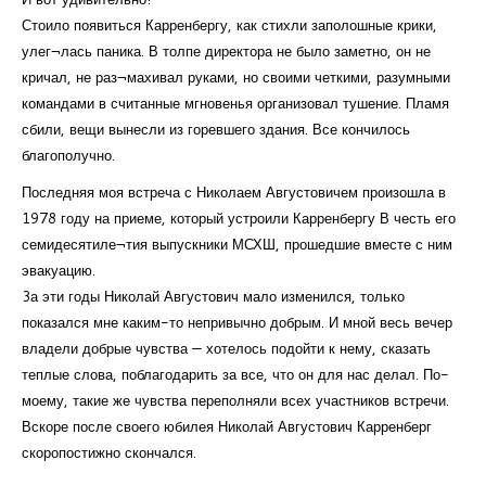
Стоило появиться Карренбергу, как стихли заполошные крики,
улег¬лась паника. В толпе директора не было заметно, он не
кричал, не раз¬махивал руками, но своими четкими, разумными
командами в считанные мгновенья организовал тушение. Пламя
сбили, вещи вынесли из горевшего здания. Все кончилось
благополучно.
Последняя моя встреча с Николаем Августовичем произошла в
1978 году на приеме, который устроили Карренбергу В честь его
семидесятиле¬тия выпускники МСХШ, прошедшие вместе с ним
эвакуацию.
3а эти годы Николай Августович мало изменился, только
показался мне каким-то непривычно добрым. И мной весь вечер
владели добрые чувства — хотелось подойти к нему, сказать
теплые слова, поблагодарить за все, что он для нас делал. По-
моему, такие же чувства переполняли всех участников встречи.
Вскоре после своего юбилея Николай Августович Карренберг
скоропостижно скончался.