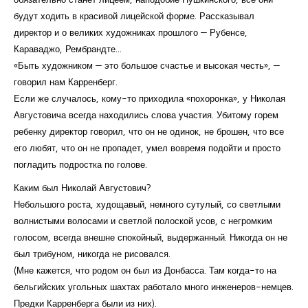
будут ходить в красивой лицейской форме. Рассказывал
директор и о великих художниках прошлого — Рубенсе,
Караваджо, Рембрандте...
«Быть художником — это большое счастье и высокая честь», —
говорил нам Карренберг.
Если же случалось, кому-то приходила «похоронка», у Николая
Августовича всегда находились слова участия. Убитому горем
ребенку директор говорил, что он не одинок, не брошен, что все
его любят, что он не пропадет, умел вовремя подойти и просто
погладить подростка по голове.
Каким был Николай Августович?
Небольшого роста, худощавый, немного сутулый, со светлыми
волнистыми волосами и светлой полоской усов, с негромким
голосом, всегда внешне спокойный, выдержанный. Никогда он не
был трибуном, никогда не рисовался.
(Мне кажется, что родом он был из Донбасса. Там когда-то на
бельгийских угольных шахтах работало много инженеров-немцев.
Предки Карренберга были из них).