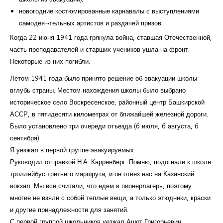
новогодние костюмированные карнавалы с выступлениями
самодея¬тельных артистов и раздачей призов.
Когда 22 июня 1941 года грянула война, ставшая Отечественной,
часть преподавателей и старших учеников ушла на фронт.
Некоторые из них погибли.
Летом 1941 года было принято решение об эвакуации школы
вглубь страны. Местом нахождения школы было выбрано
историческое село Воскресенское, районный центр Башкирской
АССР, в пятидесяти километрах от ближайшей железной дороги.
Было установлено три очереди отъезда (6 июля, 6 августа, 6
сентября).
Я уезжал в первой группе эвакуируемых.
Руководил отправкой Н.А. Карренберг. Помню, подогнали к школе
троллейбус третьего маршрута, и он отвез нас на Казанский
вокзал. Мы все считали, что едем в пионерлагерь, поэтому
многие не взяли с собой теплые вещи, а только этюдники, краски
и другие принадлежности для занятий.
С первой группой школьников уезжал Ашот Григорьевич