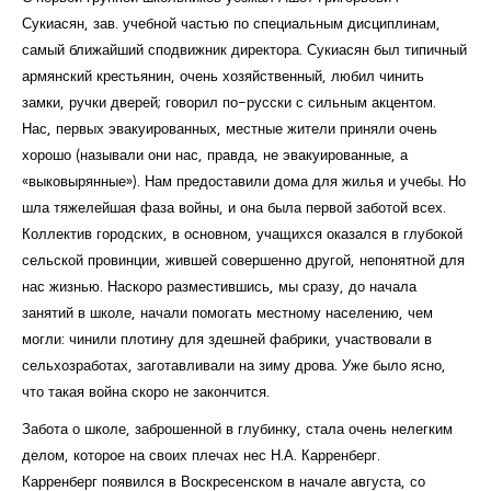
Сукиасян, зав. учебной частью по специальным дисциплинам,
самый ближайший сподвижник директора. Сукиасян был типичный
армянский крестьянин, очень хозяйственный, любил чинить
замки, ручки дверей; говорил по-русски с сильным акцентом.
Нас, первых эвакуированных, местные жители приняли очень
хорошо (называли они нас, правда, не эвакуированные, а
«выковырянные»). Нам предоставили дома для жилья и учебы. Но
шла тяжелейшая фаза войны, и она была первой заботой всех.
Коллектив городских, в основном, учащихся оказался в глубокой
сельской провинции, жившей совершенно другой, непонятной для
нас жизнью. Наскоро разместившись, мы сразу, до начала
занятий в школе, начали помогать местному населению, чем
могли: чинили плотину для здешней фабрики, участвовали в
сельхозработах, заготавливали на зиму дрова. Уже было ясно,
что такая война скоро не закончится.
Забота о школе, заброшенной в глубинку, стала очень нелегким
делом, которое на своих плечах нес Н.А. Карренберг.
Карренберг появился в Воскресенском в начале августа, со