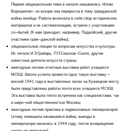
Первая общешкольная тема в начале называлась «Клим
Ворошилов», но вскоре она переросла в тему гражданской
войны вообще. Работа включала в себя сбор исторических
материалов и их систематизацию, встречи с участниками
со¬бытий. (К нам приходил, например, Подвойский, другие
участники граж¬данской войны);
общешкольные лекции по вопросам искусства и культуры.
Их читали И.Э.Грабарь, П.П.Соколов-Скаля, другие
известные деятели искусств страны;
ежегодные летние отчетные выставки работ учащихся
МСХШ. Школа успела провести одну такую выставку —
весной 1941 года в выставочных залах на Кузнецком мосту
были представлены работы почти всех учащихся MCXШ.
Эта выставка была тепло встречена как специалистами, так
и широ¬кой общественностью Москвы;
ежегодные летние практики в подмосковных пионерлагерях
(этому помешала начавшаяся война, выезды в
пионерлагеря начались в 1944 году, после возвращения
школы из эвакуации);