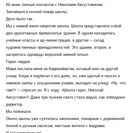
Из моих личных контактов с Николаем Августовичем...
Запомнился ночной пожар школы.
Дело было так.
Мы с мамой жили напротив школы. Школа представляла собой
два одноэтажных бревенчатых здания. В одном находились
учебные классы и ад¬министрация, в другом — склад
художественных принадлежностей. Это здание, второе, и
загорелось однажды морозной зимней ночью.
Горел чердак.
Мама послала меня за Карренбергом, который жил на другой
улице. Когда я подбегал к его дому, он, уже одетый в пальто и
зимнюю шапку с опущенными ушами, выходил на улицу. «Ну, что
там?» — спросил он. Я с ходу: «Школа горит, Николай
Августович!» Даже при лунном свете стало видно, как побледнел
директор.
Мы побежали.
Около школы уже суетились школьники, пожарные с деревянной
бочкой и ручным насосом, местные жители с ведрами.
И вот удивительно!