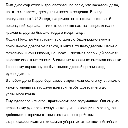
Был директор строг и требователен во всем, что касалось дела,
но, в то же время, доступен и прост в общении. В канун
наступающего 1942 года, например, он открывал школьный
новогодний карнавал, вместе со всеми охотно танцевал вальс,
краковяк, другие бывшие тогда в моде танцы.
Ходил Николай Августович всю долгую башкирскую зиму в
поношенном драповом пальто, в какой-то полудетском шапке с
меховыми «наушниками», на ногах — предмет всеобщей зависти —
высокие болотные сапоги. В сильные морозы их сменяли валенки.
По своему характеру он был прирожденный организатор,
руководитель.
В любом деле Карренберг сразу видел главное, его суть, знал, с
какой стороны за это дело взяться, чтобы довести его до
успешного конца.
Ему удавалось многое, практически все задуманное. Одному из
первых ему удалось вернуть школу из эвакуации в Москву, он
добивался отсрочки от призыва на фронт ребятам-
старшеклассникам и тем самым уберег их от возможной гибели,