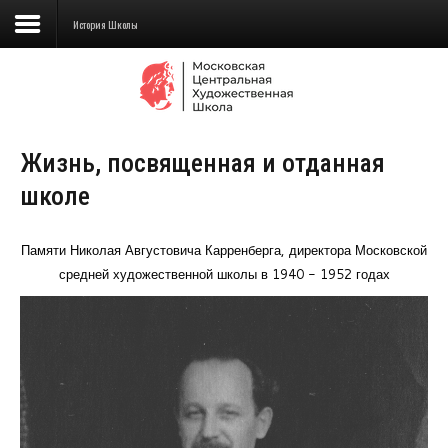
История Школы
Сведения об образовательной
организации
Жизнь, посвященная и отданная
Школа
школе
Училище
Детская Художественная школа
Памяти Николая Августовича Карренберга, директора Московской
средней художественной школы в 1940 - 1952 годах
Поступающим
Подготовка
Образование
Доп. образование