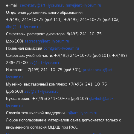
e-mail:
secretary@art-lyceum.ru
mnv@art-lyceum.ru
Отделение дополнительного образования:
+7(495) 241-10-75 (доб.111), +7(495) 241-10-75 (доб.108)
dho@art-lyceum.ru
Секретарь-референт директора: 8(495) 241-10-75
(доб.100)
secretary@art-lyceum.ru
Приемная комиссия
com@art-lyceum.ru
Секретарь учебной части: +7(495) 241-10-75 (доб.101), +7(499)
238-21-00
lev@art-lyceum.ru
Интернат: +7(495) 241-10-75 (доб.301),
protasova.u@art-
lyceum.ru
Музейно-выставочный комплекс: +7(495)-241-10-75
(доб.600)
zeb@art-lyceum.ru
Бухгалтерия: +7(495) 241-10-75 (доб.102)
glavbuh@art-
lyceum.ru
Служба технической поддержки:
it@art-lyceum.ru
Любое использование материалов сайта допускается только с
письменного согласия МЦХШ при РАХ.