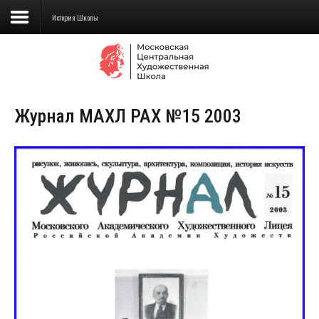
История Школы
Сведения об образовательной
организации
Журнал МАХЛ РАХ №15 2003
Школа
Училище
Детская Художественная школа
Поступающим
Подготовка
Образование
Доп. образование