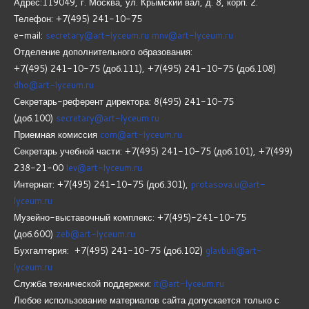
Адрес:119049, г. Москва, ул. Крымский вал, д. 8, корп.
2.
Телефон: +7(495) 241-10-75
e-mail:
secretary@art-lyceum.ru
mnv@art-lyceum.ru
Отделение дополнительного образования:
+7(495) 241-10-75 (доб.111), +7(495) 241-10-75 (доб.108)
dho@art-lyceum.ru
Секретарь-референт директора: 8(495) 241-10-75
(доб.100)
secretary@art-lyceum.ru
Приемная комиссия
com@art-lyceum.ru
Секретарь учебной части: +7(495) 241-10-75 (доб.101), +7(499)
238-21-00
lev@art-lyceum.ru
Интернат: +7(495) 241-10-75 (доб.301),
protasova.u@art-
lyceum.ru
Музейно-выставочный комплекс: +7(495)-241-10-75
(доб.600)
zeb@art-lyceum.ru
Бухгалтерия: +7(495) 241-10-75 (доб.102)
glavbuh@art-
lyceum.ru
Служба технической поддержки:
it@art-lyceum.ru
Любое использование материалов сайта допускается только с