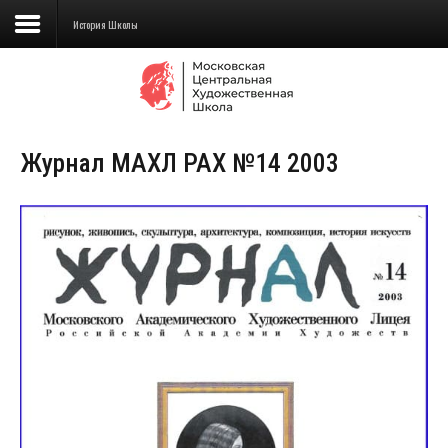
История Школы
Сведения об образовательной
организации
Журнал МАХЛ РАХ №14 2003
Школа
Училище
Детская Художественная школа
Поступающим
Подготовка
Образование
Доп. образование