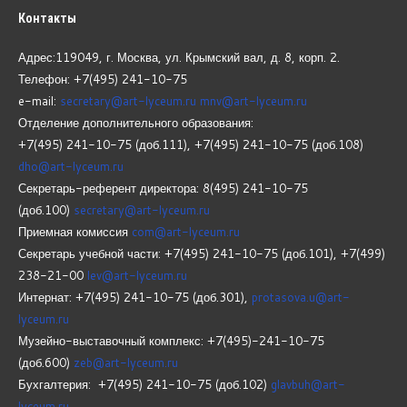
Контакты
Адрес:119049, г. Москва, ул. Крымский вал, д. 8, корп.
2.
Телефон: +7(495) 241-10-75
e-mail:
secretary@art-lyceum.ru
mnv@art-lyceum.ru
Отделение дополнительного образования:
+7(495) 241-10-75 (доб.111), +7(495) 241-10-75 (доб.108)
dho@art-lyceum.ru
Секретарь-референт директора: 8(495) 241-10-75
(доб.100)
secretary@art-lyceum.ru
Приемная комиссия
com@art-lyceum.ru
Секретарь учебной части: +7(495) 241-10-75 (доб.101), +7(499)
238-21-00
lev@art-lyceum.ru
Интернат: +7(495) 241-10-75 (доб.301),
protasova.u@art-
lyceum.ru
Музейно-выставочный комплекс: +7(495)-241-10-75
(доб.600)
zeb@art-lyceum.ru
Бухгалтерия: +7(495) 241-10-75 (доб.102)
glavbuh@art-
lyceum.ru