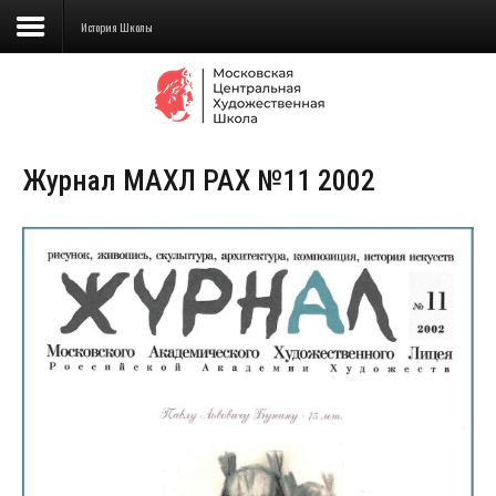
История Школы
Сведения об образовательной
организации
Журнал МАХЛ РАХ №11 2002
Школа
Училище
Детская Художественная школа
Поступающим
Подготовка
Образование
Доп. образование