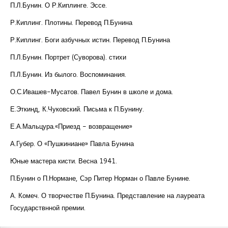
П.Л.Бунин. О Р.Киплинге. Эссе.
Р.Киплинг. Плотины. Перевод П.Бунина
Р.Киплинг. Боги азбучных истин. Перевод П.Бунина
П.Л.Бунин. Портрет (Суворова). стихи
П.Л.Бунин. Из былого. Воспоминания.
О.С.Ивашев-Мусатов. Павел Бунин в школе и дома.
Е.Эткинд, К.Чуковский. Письма к П.Бунину.
Е.А.Мальцура.«Приезд - возвращение»
А.Губер. О «Пушкиниане» Павла Бунина
Юные мастера кисти. Весна 1941.
П.Бунин о П.Нормане, Сэр Питер Норман о Павле Бунине.
А. Комеч. О творчестве П.Бунина. Представление на лауреата
Государствнной премии.