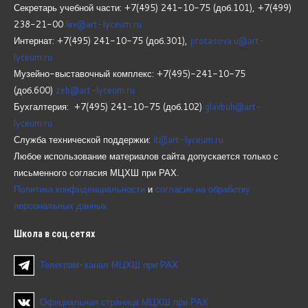
Секретарь учебной части: +7(495) 241-10-75 (доб.101), +7(499)
238-21-00
lev@art-lyceum.ru
Интернат: +7(495) 241-10-75 (доб.301),
protasova.u@art-
lyceum.ru
Музейно-выставочный комплекс: +7(495)-241-10-75
(доб.600)
zeb@art-lyceum.ru
Бухгалтерия: +7(495) 241-10-75 (доб.102)
glavbuh@art-
lyceum.ru
Служба технической поддержки:
it@art-lyceum.ru
Любое использование материалов сайта допускается только с
письменного согласия МЦХШ при РАХ.
Политика конфиденциальности
и
согласие на обработку
персональных данных
Школа
в соц.сетях
Телеграм-канал МЦХШ при РАХ
Официальная страница МЦХШ при РАХ