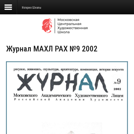
История Школы
Сведения об образовательной
организации
Журнал МАХЛ РАХ №9 2002
Школа
Училище
Детская Художественная школа
Поступающим
Подготовка
Образование
Доп. образование