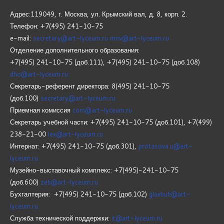
Адрес:119049, г. Москва, ул. Крымский вал, д. 8, корп.
2.
Телефон: +7(495) 241-10-75
e-mail:
secretary@art-lyceum.ru
mnv@art-lyceum.ru
Отделение дополнительного образования:
+7(495) 241-10-75 (доб.111), +7(495) 241-10-75 (доб.108)
dho@art-lyceum.ru
Секретарь-референт директора: 8(495) 241-10-75
(доб.100)
secretary@art-lyceum.ru
Приемная комиссия
com@art-lyceum.ru
Секретарь учебной части: +7(495) 241-10-75 (доб.101), +7(499)
238-21-00
lev@art-lyceum.ru
Интернат: +7(495) 241-10-75 (доб.301),
protasova.u@art-
lyceum.ru
Музейно-выставочный комплекс: +7(495)-241-10-75
(доб.600)
zeb@art-lyceum.ru
Бухгалтерия: +7(495) 241-10-75 (доб.102)
glavbuh@art-
lyceum.ru
Служба технической поддержки:
it@art-lyceum.ru