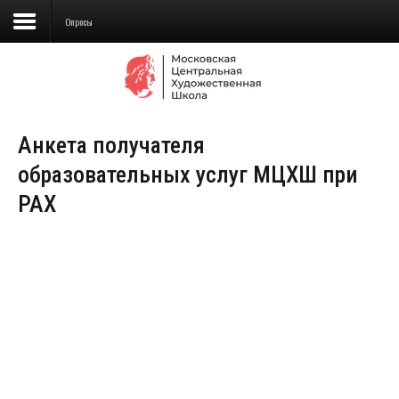
Опросы
Сведения об образовательной
организации
Анкета получателя
Школа
образовательных услуг МЦХШ при
Училище
РАХ
Детская Художественная школа
Поступающим
Подготовка
Образование
Доп. образование