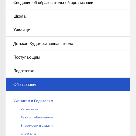
Сведения об образовательной организации
Курсы повышения квалификации
Школа
Центр непрерывного образования
Училище
Конкурсы
Творческий инкубатор
Детская Художественная школа
Поступающим
Подготовка
Образование
Ученикам и Родителям
Расписание
Режим работы школы
Видеоуроки и задания
ЕГЭ и ОГЭ