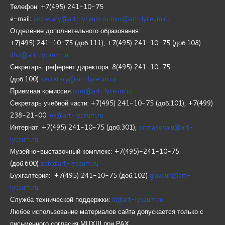
Телефон: +7(495) 241-10-75
e-mail:
secretary@art-lyceum.ru
mnv@art-lyceum.ru
Отделение дополнительного образования:
+7(495) 241-10-75 (доб.111), +7(495) 241-10-75 (доб.108)
dho@art-lyceum.ru
Секретарь-референт директора: 8(495) 241-10-75
(доб.100)
secretary@art-lyceum.ru
Приемная комиссия
com@art-lyceum.ru
Секретарь учебной части: +7(495) 241-10-75 (доб.101), +7(499)
238-21-00
lev@art-lyceum.ru
Интернат: +7(495) 241-10-75 (доб.301),
protasova.u@art-
lyceum.ru
Музейно-выставочный комплекс: +7(495)-241-10-75
(доб.600)
zeb@art-lyceum.ru
Бухгалтерия: +7(495) 241-10-75 (доб.102)
glavbuh@art-
lyceum.ru
Служба технической поддержки:
it@art-lyceum.ru
Любое использование материалов сайта допускается только с
письменного согласия МЦХШ при РАХ.