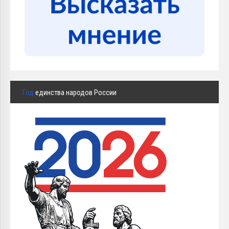
Год
единства народов России