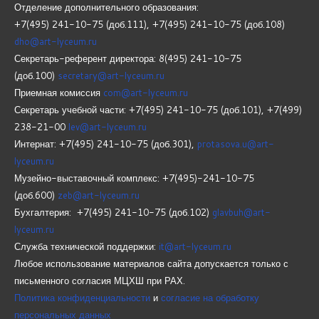
Отделение дополнительного образования:
+7(495) 241-10-75 (доб.111), +7(495) 241-10-75 (доб.108)
dho@art-lyceum.ru
Секретарь-референт директора: 8(495) 241-10-75
(доб.100)
secretary@art-lyceum.ru
Приемная комиссия
com@art-lyceum.ru
Секретарь учебной части: +7(495) 241-10-75 (доб.101), +7(499)
238-21-00
lev@art-lyceum.ru
Интернат: +7(495) 241-10-75 (доб.301),
protasova.u@art-
lyceum.ru
Музейно-выставочный комплекс: +7(495)-241-10-75
(доб.600)
zeb@art-lyceum.ru
Бухгалтерия: +7(495) 241-10-75 (доб.102)
glavbuh@art-
lyceum.ru
Служба технической поддержки:
it@art-lyceum.ru
Любое использование материалов сайта допускается только с
письменного согласия МЦХШ при РАХ.
Политика конфиденциальности
и
согласие на обработку
персональных данных