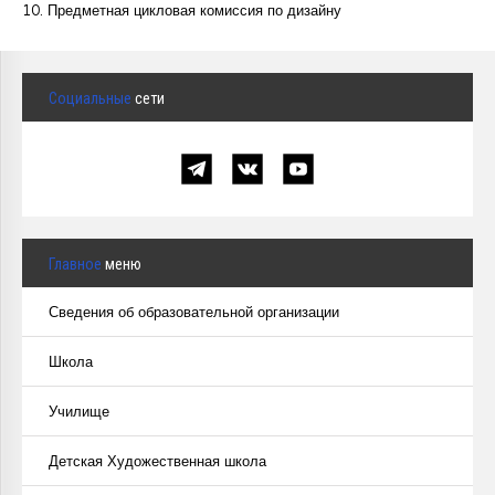
10. Предметная цикловая комиссия по дизайну
Курсы повышения квалификации
Центр непрерывного образования
Социальные
сети
Конкурсы
Творческий инкубатор
Главное
меню
Сведения об образовательной организации
Школа
Училище
Детская Художественная школа